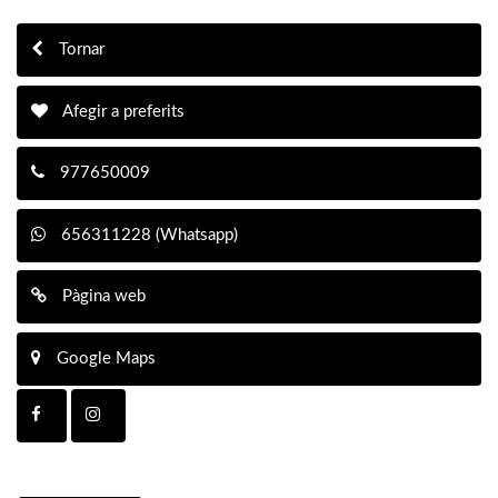
Tornar
Afegir a preferits
977650009
656311228 (Whatsapp)
Pàgina web
Google Maps