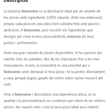
Descripció
La pizzeria
Solocomo
és la destinació ideal per als amants de
les pizzes amb ingredients 100% naturals. Amb una elaboració
pròpia, cada pizza és una obra d'art culinària feta amb passió i
dedicació. A
Solocomo
, pots escollir els ingredients que
desitgis per crear la teva pizza perfecta, adaptada als teus
gustos i preferències.
Amb una gran varietat de pizzes disponibles, hi ha opcions per
satisfer tots els paladars, des de les clàssiques fins a les més
innovadores. A més, la comoditat és una prioritat per a
Solocomo
: pots demanar la teva pizza i te la porten directament
a casa, perquè puguis gaudir del millor sabor sense moure't del
sofà.
Vine a
Solocomo
i descobreix una experiència única, on la
qualitat i la personalització es combinen per oferir-te les millors
pizzes. No esperis més i crea la teva pizza ideal avui mateix!