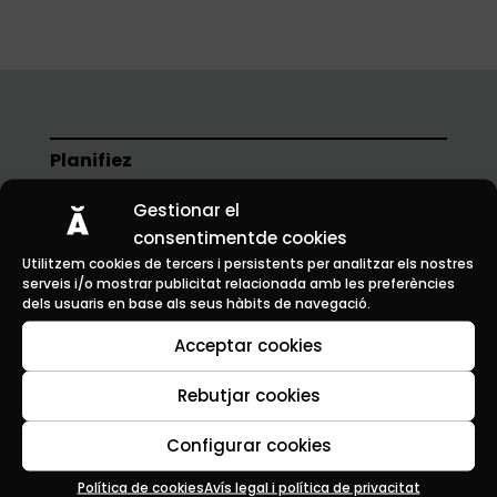
Planifiez
Profitez
Gestionar el
consentimentde cookies
Découvrez
Utilitzem cookies de tercers i persistents per analitzar els nostres
serveis i/o mostrar publicitat relacionada amb les preferències
Actualités
dels usuaris en base als seus hàbits de navegació.
Contact
Acceptar cookies
Numéros utiles
Rebutjar cookies
Police locale: 977 650 280
Configurar cookies
Pompiers: 112
Ambulance: 112
Política de cookies
Avís legal i política de privacitat