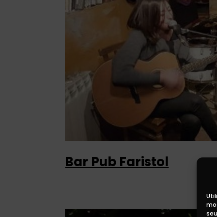
Bar Pub Faristol
Uti
mos
seu