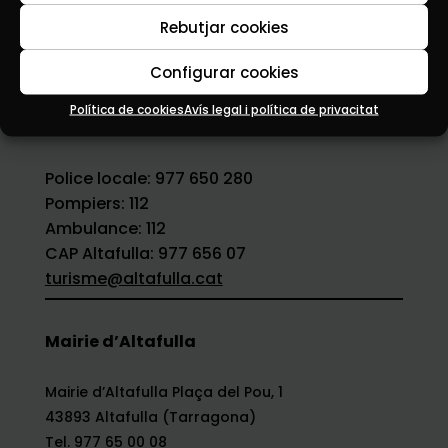
Découvrez
Rebutjar cookies
Actualités
Configurar cookies
Contact
Política de cookies
Avís legal i política de privacitat
Numéros utiles
Police locale: 977 650 280
Pompiers: 112
Ambulance: 112
CAP Altafulla: 977 656 07
turisme@altafulla.cat
Mairie d’Altafulla
Mairie d’Altafulla Plaça del Pou, 1
43893 Altafulla (Tarragona)
Tel. 977 65 00 08