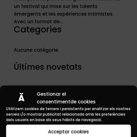
un festival qui mise sur les talents
émergents et les expériences intimistes.
Avec un format de...
Categories
Aucune catégorie
Últimes novetats
Gestionar el
consentimentde cookies
Utilitzem cookies de tercers i persistents per analitzar els nostres
serveis i/o mostrar publicitat relacionada amb les preferències
Planifiez
dels usuaris en base als seus hàbits de navegació.
Profitez
Acceptar cookies