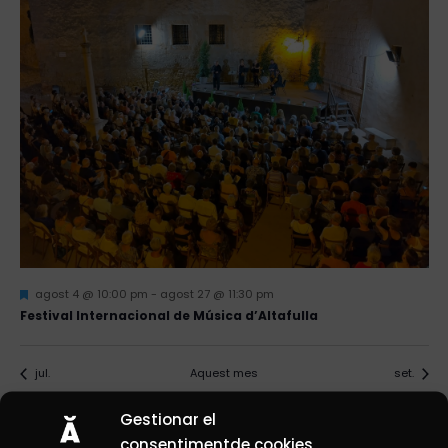
Destacats
agost 4 @ 10:00 pm
-
agost 27 @ 11:30 pm
Festival Internacional de Música d’Altafulla
jul.
Aquest mes
set.
Gestionar el
Subscriviu-vos al calendari
consentimentde cookies