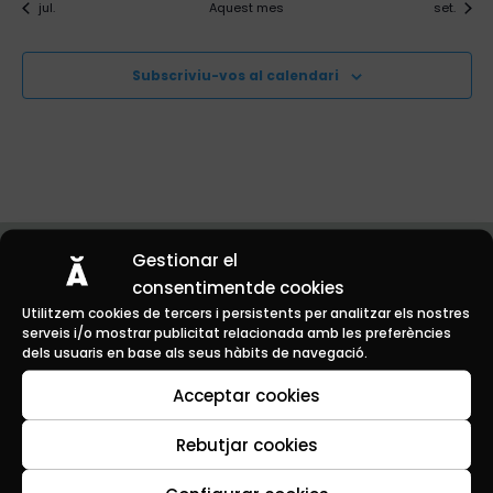
jul.
Aquest mes
set.
Subscriviu-vos al calendari
Gestionar el
consentimentde cookies
Planifica
Utilitzem cookies de tercers i persistents per analitzar els nostres
serveis i/o mostrar publicitat relacionada amb les preferències
Gaudeix
dels usuaris en base als seus hàbits de navegació.
Acceptar cookies
Experimenta
Contacte
Rebutjar cookies
Telèfons d’interès