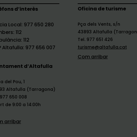
Oficina de turisme
èfons d’interès
icia Local: 977 650 280
Pça dels Vents, s/n
bers: 112
43893 Altafulla (Tarrago
ulància: 112
Tel. 977 651 426
 Altafulla: 977 656 007
turisme@altafulla.cat
Com arribar
ntament d’Altafulla
a del Pou, 1
93 Altafulla (Tarragona)
 977 650 008
t de 9:00 a 14:00h
 arribar