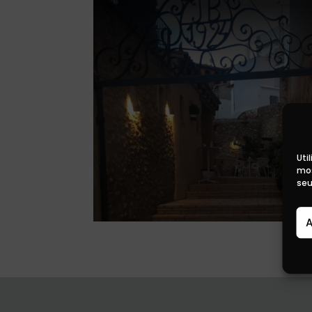
Uti
mos
seu
A