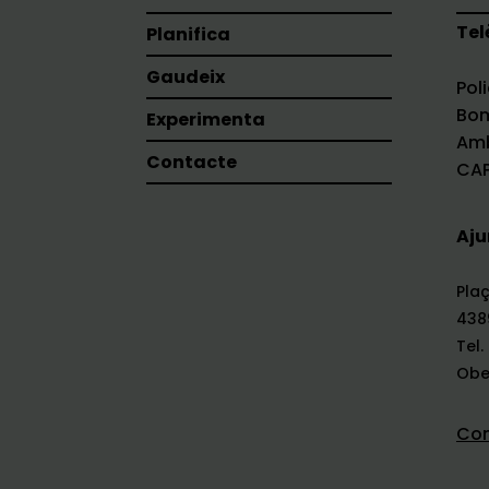
Tel
Planifica
Gaudeix
Pol
Bom
Experimenta
Amb
Contacte
CAP
Aju
Plaç
438
Tel.
Ober
Com