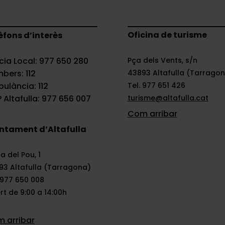
Oficina de turisme
èfons d’interès
icia Local: 977 650 280
Pça dels Vents, s/n
bers: 112
43893 Altafulla (Tarrago
ulància: 112
Tel. 977 651 426
 Altafulla: 977 656 007
turisme@altafulla.cat
Com arribar
ntament d’Altafulla
a del Pou, 1
93 Altafulla (Tarragona)
 977 650 008
t de 9:00 a 14:00h
 arribar