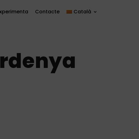
xperimenta
Contacte
Català
ardenya