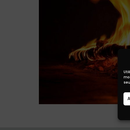
Uti
mos
seu
A