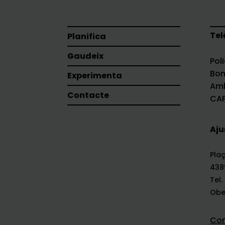
Tel
Planifica
Gaudeix
Pol
Bom
Experimenta
Amb
Contacte
CAP
Aju
Plaç
438
Tel.
Ober
Com