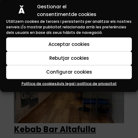
Gestionar el
consentimentde cookies
Bar Gelateria El Rinconcito
Utilitzem cookies de tercers i persistents per analitzar els nostres
serveis i/o mostrar publicitat relacionada amb les preferències
de Elena
dels usuaris en base als seus hàbits de navegació.
Acceptar cookies
Rebutjar cookies
Configurar cookies
Política de cookies
Avís legal i política de privacitat
Kebab Bar Altafulla