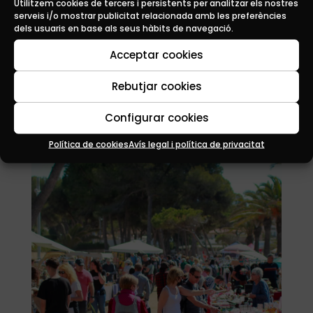
per als habitants del Tarragonès i els
Utilitzem cookies de tercers i persistents per analitzar els nostres
serveis i/o mostrar publicitat relacionada amb les preferències
visitants de la zona. La Vila Closa, amb
dels usuaris en base als seus hàbits de navegació.
els seus carrers empedrats i l’encant
històric de la plaça de l’Església, es
Acceptar cookies
transforma en un escenari idíl·lic on es
Rebutjar cookies
respira l’autèntic esperit nadalenc.
Configurar cookies
Política de cookies
Avís legal i política de privacitat