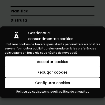
Planifica
Disfruta
Experimenta
Gestionar el
Novedades
consentimentde cookies
Utilitzem cookies de tercers i persistents per analitzar els nostres
Contacto
serveis i/o mostrar publicitat relacionada amb les preferències
dels usuaris en base als seus hàbits de navegació.
Teléfonos de interés
Acceptar cookies
Policía Local: 977 650 280
Rebutjar cookies
Bomberos: 112
Ambulancia: 112
Configurar cookies
CAP Altafulla: 977 656 07
turisme@altafulla.cat
Política de cookies
Avís legal i política de privacitat