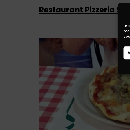
Restaurant Pizzeria Sa
Uti
mos
seu
A