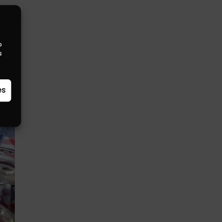
o
s
es